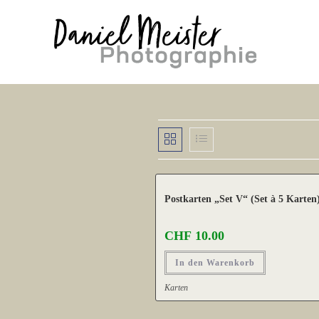
Zum
Inhalt
springen
Postkarten „Set V“ (Set à 5 Karten
CHF
10.00
In den Warenkorb
Karten