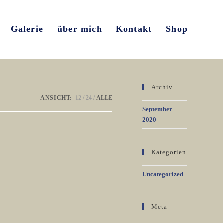
Galerie
über mich
Kontakt
Shop
Archiv
ANSICHT:
12
24
ALLE
September
2020
Kategorien
Uncategorized
Meta